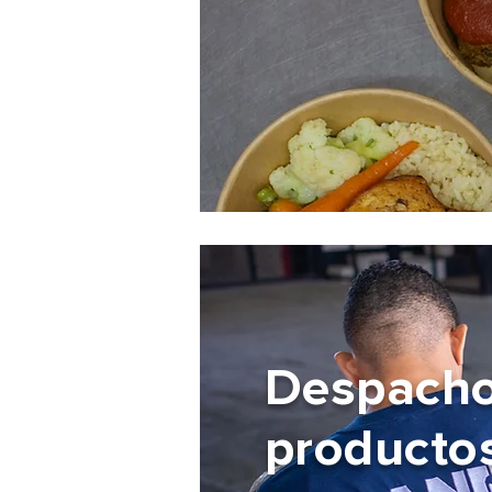
Despach
productos